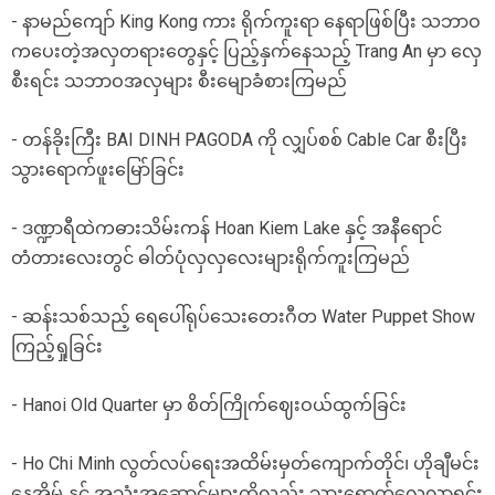
- နာမည်ကျော် King Kong ကား ရိုက်ကူးရာ နေရာဖြစ်ပြီး သဘာဝ
ကပေးတဲ့အလှတရားတွေနှင့် ပြည့်နှက်နေသည့် Trang An မှာ လှေ
စီးရင်း သဘာဝအလှများ စီးမျောခံစားကြမည်
- တန်ခိုးကြီး BAI DINH PAGODA ကို လျှပ်စစ် Cable Car စီးပြီး
သွားရောက်ဖူးမြော်ခြင်း
- ဒဏ္ဍာရီထဲကဓားသိမ်းကန် Hoan Kiem Lake နှင့် အနီရောင်
တံတားလေးတွင် ဓါတ်ပုံလှလှလေးများရိုက်ကူးကြမည်
- ဆန်းသစ်သည့် ရေပေါ်ရုပ်သေးတေးဂီတ Water Puppet Show
ကြည့်ရှုခြင်း
- Hanoi Old Quarter မှာ စိတ်ကြိုက်ဈေးဝယ်ထွက်ခြင်း
- Ho Chi Minh လွတ်လပ်ရေးအထိမ်းမှတ်ကျောက်တိုင်၊ ဟိုချီမင်း
နေအိမ် နှင့် အသုံးအဆောင်များကိုလည်း သွားရောက်လေ့လာရင်း