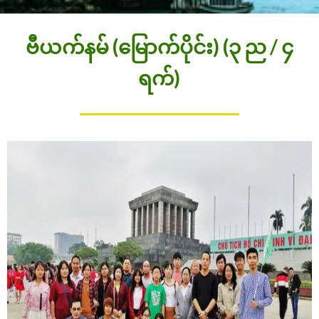
ဗီယက်နမ် (မြောက်ပိုင်း) (၃ ည / ၄
ရက်)