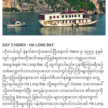
DAY 3 HANOI - HA LONG BAY
ဟိုတယ်တွင် နံနက်စာသုံးဆောင်ပြီးနောက် Hanoi မှ ၁၉၉၄ ခုနှစ်
တွင် ယူနက်စကိုအသိအမှတ်ပြုခံရထားသော ကမ္ဘာ့သဘာဝ
အမွေအနှစ် Ha Long Bay သို့ ထွက်ခွာပါမည်။ ၄နာရီကြာခရီးစဉ်
တစ်လျှောက်သာယာလှပသော လယ်ကွင်းပြင်ကြီးများဖြတ်သန်း
ပြီးကွဲပြားခြားနားသော မြောက်ဗီယက်နမ်ရွာကလေးများ တွေ့
မြင်ရပါမည်။ Ha Long Bay သို့ရောက်လျှင် Cruise သဘောၤပေါ်
သို့တက်ရောက်ပြီး အလွန်လှပသော ဟာလောင်ဘေး ၏အလှကို
ကြည့်ရှု ခံစားမည် ဖြစ်ပါသည်။ များလှစွာသော ထုံးကျောက်
တောင်ကြီးများဖြင့် ဝန်းရံထားသော မှော်ပင်လယ်အော် Ha Long