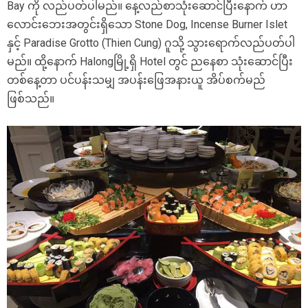
Bay ကို လည်ပတ်ပါမည်။ နေ့လည်စာသုံးဆောင်ပြီးနောက် ဟာ
လောင်းဘေးအတွင်းရှိသော Stone Dog, Incense Burner Islet
နှင့် Paradise Grotto (Thien Cung) ဂူသို့ သွားရောက်လည်ပတ်ပါ
မည်။ ထို့နောက် Halongမြို့ရှိ Hotel တွင် ညနေစာ သုံးဆောင်ပြီး
တစ်နေ့တာ ပင်ပန်းသမျှ အပန်းဖြေအနားယူ အိပ်စက်မည်
ဖြစ်သည်။