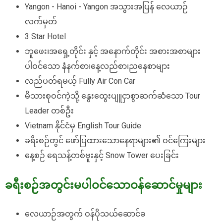
Yangon - Hanoi - Yangon အသွားအပြန် လေယာဉ်
လက်မှတ်
3 Star Hotel
ဘူဖေး၊အရှေ့တိုင်း နှင့် အနောက်တိုင်း အစားအစာများ
ပါဝင်သော နံနက်စာ၊နေ့လည်စာ၊ညနေစာများ
လည်ပတ်ရမယ့် Fully Air Con Car
မိသားစုဝင်ကဲ့သို့ နွေးထွေးပျူငှာစွာဆက်ဆံသော Tour
Leader တစ်ဦး
Vietnam နိုင်ငံမှ English Tour Guide
ခရီးစဉ်တွင် ဖော်ပြထားသောနေရာများ၏ ဝင်ကြေးများ
နေ့စဉ် ရေသန့်တစ်ဗူးနှင့် Snow Tower ပေးခြင်း
ခရီးစဉ်အတွင်းမပါဝင်သောဝန်ဆောင်မှုများ
လေယာဉ်အတွက် ဝန်ပိုသယ်ဆောင်ခ