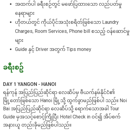
အထက်ပါ ခရီးစဉ်တွင် မဖော်ပြထားသော လည်ပတ်မှု
နေရာများ
ဟိုတယ်တွင် ကိုယ်ပိုင်အသုံးစရိတ်ဖြစ်သော Laundry
Charges, Room Services, Phone bill စသည့် ဝန်ဆောင်မှု
များ
Guide နှင့် Driver အတွက် Tips money
ခရီးစဥ်
DAY 1 YANGON - HANOI
ရန်ကုန် အပြည်ပြည်ဆိုင်ရာ လေဆိပ်မှ ဗီယက်နမ်နိုင်ငံ၏
မြို့တော်ဖြစ်သော Hanoi မြို့သို့ ထွက်ခွာမည်ဖြစ်ပါ သည်။ Noi
Bai အပြည်ပြည်ဆိုင်ရာ လေဆိပ်သို့ ရောက်သောအခါ Tour
Guide မှအသင့်စောင့်ကြိုပြီး Hotel Check in ဝင်၍ အိပ်စက်
အနားယူ တည်းခိုမည်ဖြစ်ပါသည်။