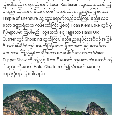
ဖြစ်ပါသည်။ နေ့လည်စာကို Local Restaurant တွင်သုံးဆောင်ကြ
ပါမည်။ ထို့နောက် ဗီယက်နမ်၏ ပထမဆုံး တက္ကသိုလ်ဖြစ်သော
Timple of Literature သို့ သွားရောက်လည်ပတ်ကြပါမည်။ လှပ
သော ဒဏ္ဍာရီထဲက ကန်တော်ကြီးဖြစ်တဲ့ Hoan Kiem Lake တွင် ပုံ
ရိပ်များဖမ်းကြပါမည်။ ထို့နောက် ဈေးချိုသော Hanoi Old
Quarter တွင် Shopping ထွက်ကြပါမည်။ ညနေပိုင်းအစီစဉ်အဖြစ်
ဗီယက်နမ်နိုင်ငံတွင် နာမည်ကြီးသော ရိုးရာအက နှင့် တေးဂီတ
များ အား ကြည့်ရှုခံစားနိုင်သော ရေပေါ်ရုပ်သေးအက Water
Puppet Show ကိုကြည့်ရှု ခံစားပြီးနောက် ညနေစာ သုံးဆောင်ကြ
ပါမည်။ ထို့နောက် Hotel Check In ဝင်၍ အိပ်စက်အနားယူ
တည်းခိုမည်ဖြစ်ပါသည်။