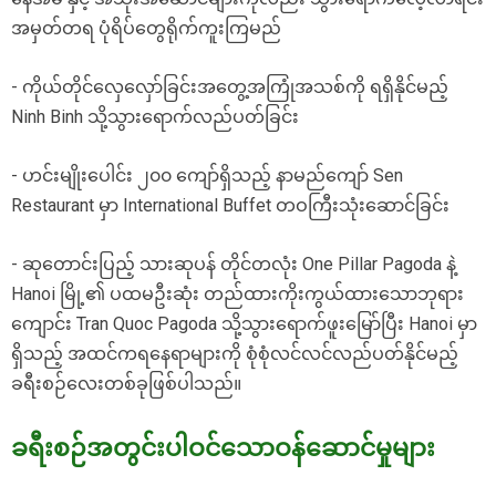
အမှတ်တရ ပုံရိပ်တွေရိုက်ကူးကြမည်
- ကိုယ်တိုင်လှေလှော်ခြင်းအတွေ့အကြုံအသစ်ကို ရရှိနိုင်မည့်
Ninh Binh သို့သွားရောက်လည်ပတ်ခြင်း
- ဟင်းမျိုးပေါင်း ၂၀၀ ကျော်ရှိသည့် နာမည်ကျော် Sen
Restaurant မှာ International Buffet တဝကြီးသုံးဆောင်ခြင်း
- ဆုတောင်းပြည့် သားဆုပန် တိုင်တလုံး One Pillar Pagoda နဲ့
Hanoi မြို့၏ ပထမဦးဆုံး တည်ထားကိုးကွယ်ထားသောဘုရား
ကျောင်း Tran Quoc Pagoda သို့သွားရောက်ဖူးမြော်ပြီး Hanoi မှာ
ရှိသည့် အထင်ကရနေရာများကို စုံစုံလင်လင်လည်ပတ်နိုင်မည့်
ခရီးစဉ်လေးတစ်ခုဖြစ်ပါသည်။
ခရီးစဉ်အတွင်းပါဝင်သောဝန်ဆောင်မှုများ