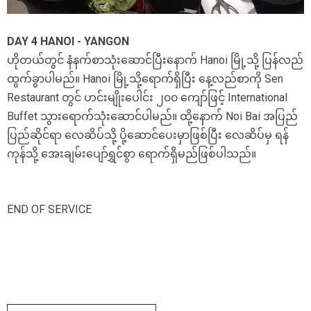
DAY 4 HANOI - YANGON
ဟိုတယ်တွင် နံနက်စာသုံးဆောင်ပြီးနောက် Hanoi မြို့သို့ ပြန်လည်
ထွက်ခွာပါမည်။ Hanoi မြို့သို့ရောက်ရှိပြီး နေ့လည်စာကို Sen
Restaurant တွင် ဟင်းမျိုးပေါင်း ၂၀၀ ကျော်ဖြင့် International
Buffet သွားရောက်သုံးဆောင်ပါမည်။ ထို့နောက် Noi Bai အပြည်
ပြည်ဆိုင်ရာ လေဆိပ်သို့ ပို့ဆောင်ပေးမှာဖြစ်ပြီး လေဆိပ်မှ ရန်
ကုန်သို့ အေးချမ်းပျော်ရွှင်စွာ ရောက်ရှိမည်ဖြစ်ပါသည်။
END OF SERVICE