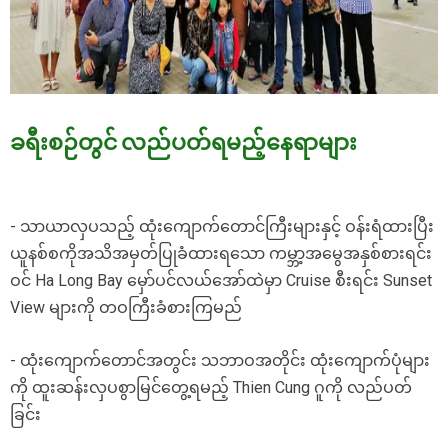
ခရီးစဉ်တွင် လည်ပတ်ရမည့်နေရာများ
- သာယာလှပသည့် ထုံးကျောက်တောင်ကြီးများနှင့် ဝန်းရံထားပြီး
ယူနစ်စကိုအသိအမှတ်ပြုခံထားရသော ကမ္ဘာ့အမွေအနှစ်စားရင်း
ဝင် Ha Long Bay မှော်ပင်လယ်အော်ထဲမှာ Cruise စီးရင်း Sunset
View များကို တဝကြီးခံစားကြမည်
- ထုံးကျောက်တောင်အတွင်း သဘာဝအတိုင်း ထုံးကျောက်ပုံများ
ကို ထူးဆန်းလှပစွာမြင်တွေ့ရမည့် Thien Cung ဂူကို လည်ပတ်
ခြင်း