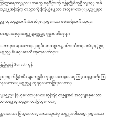
္လာရေသာ္လည္း တဖက္မွ စစ္ၿပိဳင္မ်ားကို စစ္တိုက္လိုစိတ္မရွိသျဖင့္ အဓိ
႔သည္႔အတြက္ တည္ထားကိုးကြယ္ခဲ႔ေသာ အလိုေတာ္ျပည့္ဘုရား
ည္႔ ထုထည္အႀကီးမားဆံုးျဖစ္ေသာ ဓမၼရံႀကီးဘုရား
ဟာင္းဘုရားတစ္ဆူျဖစ္သည့္ စူဠာမဏိဘုရား
ာင္းမႈေတာ္ျဖစ္ၿပီး စာသင္ရဟန္းမ်ား သီတင္းသံုးႏိုင္ရန္
ည့္ စိုးမင္းႀကီးအုတ္ေက်ာင္း
်ရှုရန် Sunset ကုန်
အျဖစ္ က်န္ရွိခဲ့ၿပီး ျမကန္အနီး တုရင္ေတာင္ေပၚတြင္ တည္ထားကိုးကြ
ုလ္ေတာ္ျဖစ္သည္႔ တုရင္ေတာင္စြယ္ေတာ္
ျဖစ္သည့္ စြယ္ေတာ္ေလးဆူတြင္ တစ္ဆူအပါအ၀င္ျဖစ္ေသာ
သာ တန္႔ၾကည္ေတာင္စြယ္ေတာ္
ုးကြယ္ထားေသာ စြယ္ေတာ္ေလးဆူထဲမွ တစ္ဆူအပါအ၀င္ျဖစ္ေသာ