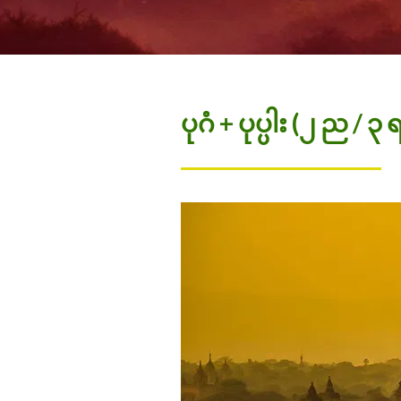
ပုဂံ + ပုပ္ပါး (၂ ည / ၃