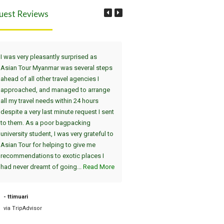
uest Reviews
I was very pleasantly surprised as
Wir haben die Tour Yangon, Bag
Asian Tour Myanmar was several steps
Thandwe gewählt. Dei
ahead of all other travel agencies I
Sehenswürdigkeiten in Yangon 
approached, and managed to arrange
uns in einer interessanten 2-Tag
all my travel needs within 24 hours
(jeweils am Nachmittag/Abend)
despite a very last minute request I sent
gezeigt. Der absolute Höhepunk
to them. As a poor bagpacking
die Atmosphäre in Shwedagon 
university student, I was very grateful to
am Abend, einzigartig :-). Die A
Asian Tour for helping to give me
vom Hotel und die Fahrt zum Fl
recommendations to exotic places I
am nächsten Tag war pünktlich. 
had never dreamt of going...
Read More
sind dann nach Bagan geflogen, 
auch sehr zu empfehlen. Die tei
2000 Jahre alten Tempel sind
- ttimuari
einzigartig....
Read More
via TripAdvisor