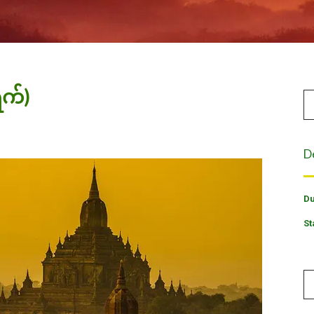
 ရက်)
D
Du
St