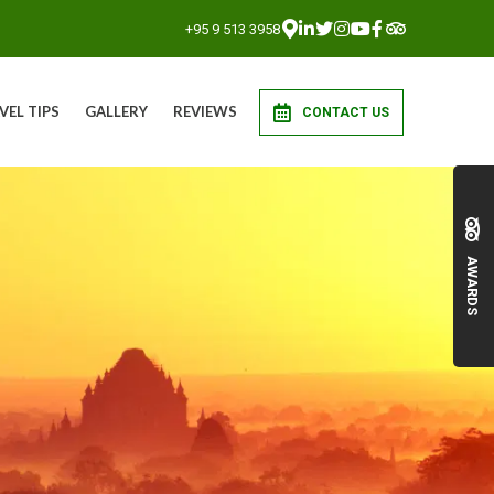
+95 9 513 3958
VEL TIPS
GALLERY
REVIEWS
CONTACT US
AWARDS