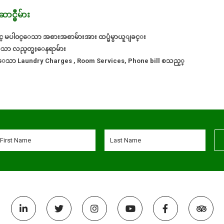
္မွဳမ်ား
င္ မပါ၀င္ေသာ အစားအစာမ်ားအား ထပ္မံမွာယူျခင္း
ေသာ လည္ပတ္မႈေနရာမ်ား
ျဖစ္ေသာ Laundry Charges , Room Services, Phone bill စသည့္