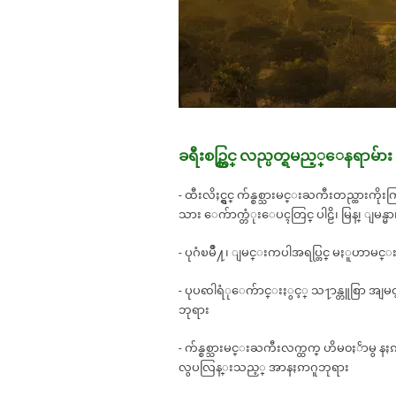
ခရီးစဥ္တြင္ လည္ပတ္ရမည့္ေနရာမ်ား
- ထီးလိႈင္ရွင္ က်န္စစ္သားမင္းႀကီးတည္ထားက
သား ေက်ာက္တံုးေပၚတြင္ ပါဠိ၊ မြန္၊ ျမန
- ပုဂံၿမိဳ႔၊ ျမင္းကပါအရပ္တြင္ မႏူဟာ
- ပုပၹါရံုေက်ာင္းႏွင့္ သ႑ာန္တူစြာ အျ
ဘုရား
- က်န္စစ္သားမင္းႀကီးလက္ထက္ ဟိမ၀ႏၲာမွ နႏ
လွပလြန္းသည့္ အာနႏၵာဂူဘုရား