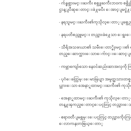
- က်န္စစ္သားမင္းႀကီး စစ္သူႀကီးဘ၀က စစ္တိုက္ထြက
ဌာန္ျပဳဆုေတာင္းခဲ႔ၿပီး ေအာင္ျမင္ခဲ
- နရသူမင္းႀကီး၏ကုသိုလ္ေတာ္ျဖစ္သ
- နရပတိစည္သူမင္း တည္ထားခဲ႔ေသာ ေရွးေ
- သီရိအသခၤယာ၏ သမီးေတာ္စိုးမင္း၏ ေက
တည္ေဆာက္ထားေသာေက်ာင္းေဆာင္ျဖစ္သ
- ကမ္ဘာကျော်သော နေဝင်ဆည်းဆာအလှကို ကြည့
- ပုဂံေခတ္လြမ္းေမာဖြယ္ရာ အမွတ္အသားတစ္ခု
ယ္ထားေသာ အေနာ္ရထာမင္းႀကီး၏ ကုသိ
- အေနာ္ရထာမင္းႀကီး၏ ကုသိုလ္ေတာ္
တန္႔ၾကည္ေတာင္ေပၚတြင္ တည္ထားေ
- ဧရာ၀တီျမစ္ကမ္းေပၚတြင္ တည္ထားကိ
ေလာကနႏၵာစြယ္ေတာ္