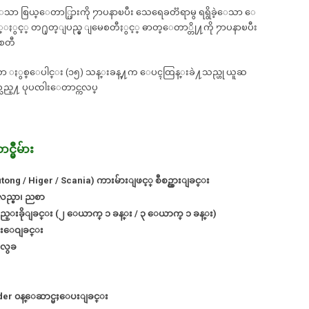
ာေသာ စြယ္ေတာ္ပြားကို ႒ာပနာၿပီး သေရေခတၱရာမွ ရရွိခဲ့ေသာ ေ
ွင့္ တ႐ုတ္ျပည္မွ ျမေစတီႏွင့္ ဓာတ္ေတာ္တို႔ကို ႒ာပနာၿပီး
စတီ
႔ေသာ ႏွစ္ေပါင္း (၁၅) သန္းခန္႔က ေပၚထြန္းခဲ႔သည္ဟု ယူဆ
သည္႔ ပုပၸါးေတာင္ကလပ္
မွဳမ်ား
ong / Higer / Scania) ကားမ်ားျဖင့္ စီစဥ္ထားျခင္း
ည္စာ၊ ညစာ
 ညတည္းခိုျခင္း (၂ ေယာက္ ၁ ခန္း / ၃ ေယာက္ ၁ ခန္း)
ပးေဝျခင္း
ေလွခ
der ၀န္ေဆာင္မႈေပးျခင္း