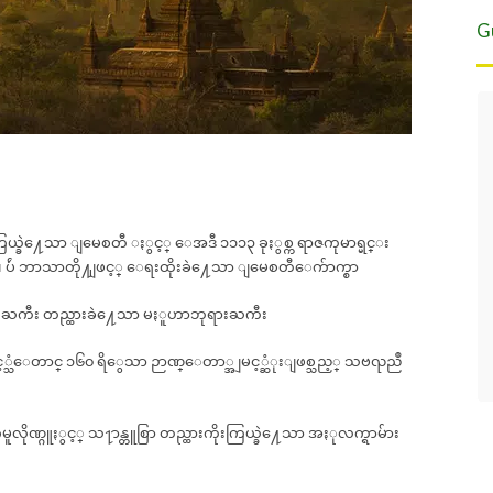
G
Eight years of highest quality service.
For the past eight years we have been
leading tours in Burma. Asian Tour has
served as our local partner and have
never disappointed in making travel
ိုးကြယ္ခဲ႔ေသာ ျမေစတီ ႏွင့္ ေအဒီ ၁၁၁၃ ခုႏွစ္က ရာဇကုမာရ္မင္း
and accommodation arrangements
္မာ၊ ပ်ဴ ဘာသာတို႔ျဖင့္ ေရးထိုးခဲ႔ေသာ ျမေစတီေက်ာက္စာ
according to our requirements.
မင္းႀကီး တည္ထားခဲ႔ေသာ မႏူဟာဘုရားႀကီး
- SteveChiangRai
မင့္သံေတာင္ ၁၆၀ ရိွေသာ ဉာဏ္ေတာ္အျမင့္ဆံုးျဖစ္သည့္ သဗၺညဳ
via TripAdvisor
ၵမူလိုဏ္ဂူႏွင့္ သ႑ာန္တူစြာ တည္ထားကိုးကြယ္ခဲ႔ေသာ အႏုလက္ရာမ်ား