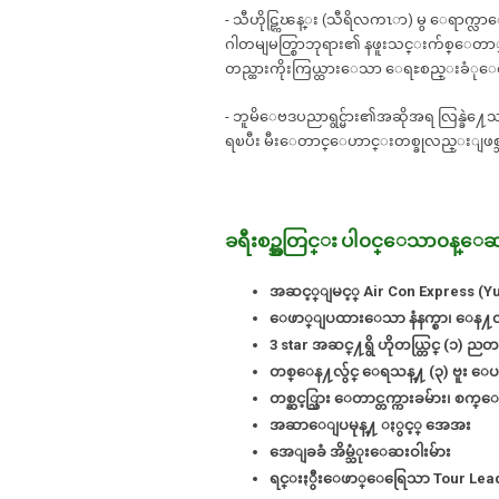
- သီဟိုဠ္ကြၽန္း (သီရိလကၤာ) မွ ေရာက္လ
ဂါတမျမတ္စြာဘုရား၏ နဖူးသင္းက်စ္ေတာ္ႏ
တည္ထားကိုးကြယ္ထားေသာ ေရႊစည္းခံုေ
- ဘူမိေဗဒပညာရွင္မ်ား၏အဆိုအရ လြန္ခဲ
ရၿပီး မီးေတာင္ေဟာင္းတစ္ခုလည္းျဖစ္
ခရီးစဥ္အတြင္း ပါ၀င္ေသာ၀န္ေဆာင္
အဆင့္ျမင့္ Air Con Express (Yut
ေဖာ္ျပထားေသာ နံနက္စာ၊ ေန႔လ
3 star အဆင္႔ရွိ ဟိုတယ္တြင္ (၁)
တစ္ေန႔လွ်င္ ေရသန္႔ (၃) ဗူး ေ
တစ္ဆင့္သြား ေတာင္တက္ကားခမ်ား၊ စက္
အဆာေျပမုန္႔ ႏွင့္ အေအး
အေျခခံ အိမ္သံုးေဆးဝါးမ်ား
ရင္းႏွီးေဖာ္ေရြေသာ Tour Lea